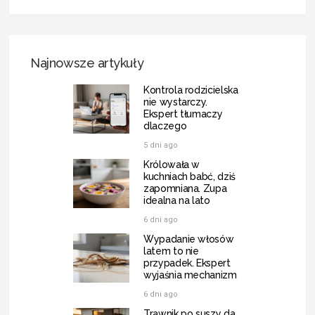
Najnowsze artykuły
Kontrola rodzicielska
nie wystarczy.
Ekspert tłumaczy
dlaczego
5 dni ago
Królowała w
kuchniach babć, dziś
zapomniana. Zupa
idealna na lato
6 dni ago
Wypadanie włosów
latem to nie
przypadek. Ekspert
wyjaśnia mechanizm
6 dni ago
Trawnik po suszy da