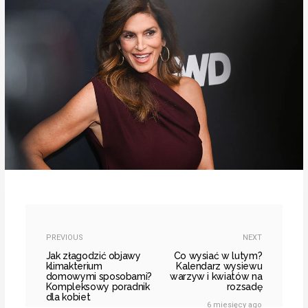
PREVIOUS
NEXT
Jak złagodzić objawy
Co wysiać w lutym?
klimakterium
Kalendarz wysiewu
domowymi sposobami?
warzyw i kwiatów na
Kompleksowy poradnik
rozsadę
dla kobiet
6 miesięcy ago