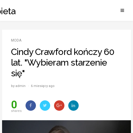
Skip
ieta
to
content
MODA
Cindy Crawford kończy 60
lat. "Wybieram starzenie
się"
by admin · 6 miesięcy ago
0
shares