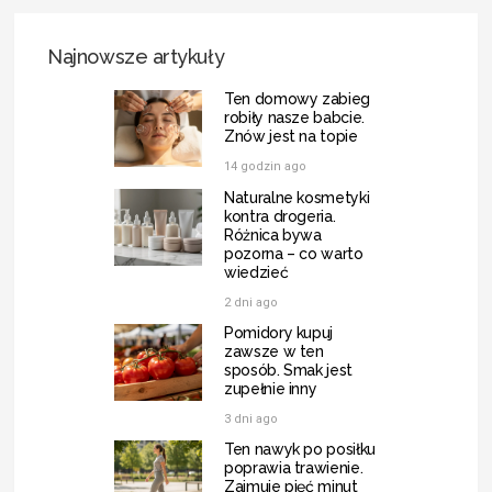
Najnowsze artykuły
Ten domowy zabieg
robiły nasze babcie.
Znów jest na topie
14 godzin ago
Naturalne kosmetyki
kontra drogeria.
Różnica bywa
pozorna – co warto
wiedzieć
2 dni ago
Pomidory kupuj
zawsze w ten
sposób. Smak jest
zupełnie inny
3 dni ago
Ten nawyk po posiłku
poprawia trawienie.
Zajmuje pięć minut