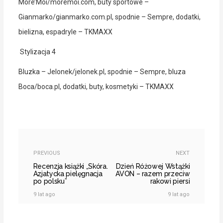
More’Moi/moremoi.com, buty sportowe –
Gianmarko/gianmarko.com.pl, spodnie – Sempre, dodatki,
bielizna, espadryle – TKMAXX
Stylizacja 4
Bluzka – Jelonek/jelonek.pl, spodnie – Sempre, bluza
Boca/boca.pl, dodatki, buty, kosmetyki – TKMAXX
PREVIOUS
NEXT
Recenzja książki „Skóra.
Dzień Różowej Wstążki
Azjatycka pielęgnacja
AVON – razem przeciw
po polsku”
rakowi piersi
9 lat ago
9 lat ago