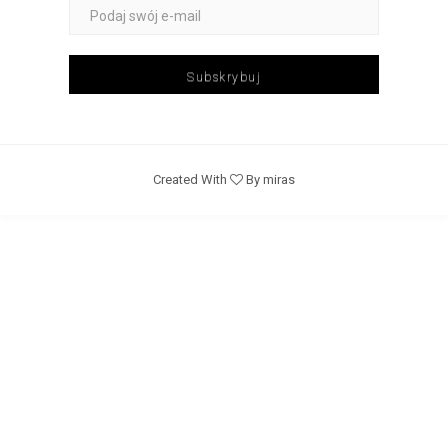
Subskrybuj
Created With
By miras