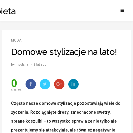
Skip
ieta
to
content
MODA
Domowe stylizacje na lato!
by modaija · 9 lat ago
0
shares
Często nasze domowe stylizacje pozostawiają wiele do
życzenia. Rozciągnięte dresy, zmechacone swetry,
sprane koszulki – to wszystko sprawia że nie tylko nie
prezentujemy się atrakcyjnie, ale również negatywnie