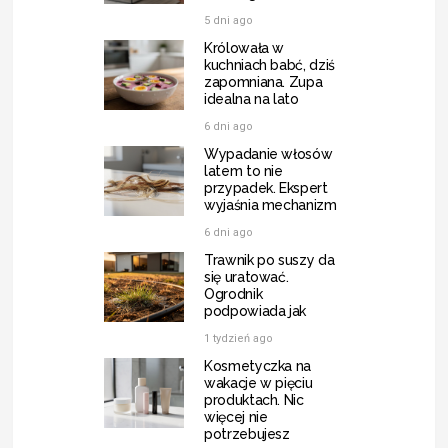
5 dni ago
Królowała w
kuchniach babć, dziś
zapomniana. Zupa
idealna na lato
6 dni ago
Wypadanie włosów
latem to nie
przypadek. Ekspert
wyjaśnia mechanizm
6 dni ago
Trawnik po suszy da
się uratować.
Ogrodnik
podpowiada jak
1 tydzień ago
Kosmetyczka na
wakacje w pięciu
produktach. Nic
więcej nie
potrzebujesz