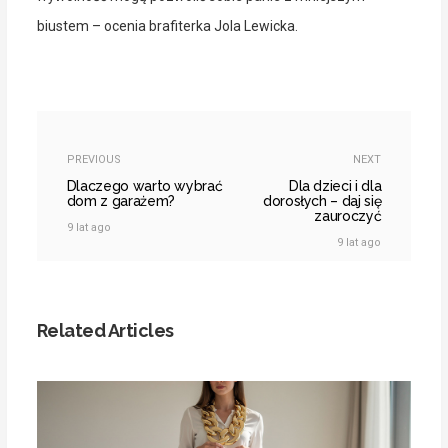
biustem – ocenia brafiterka Jola Lewicka.
PREVIOUS
NEXT
Dlaczego warto wybrać
Dla dzieci i dla
dom z garażem?
dorosłych – daj się
zauroczyć
9 lat ago
9 lat ago
Related Articles