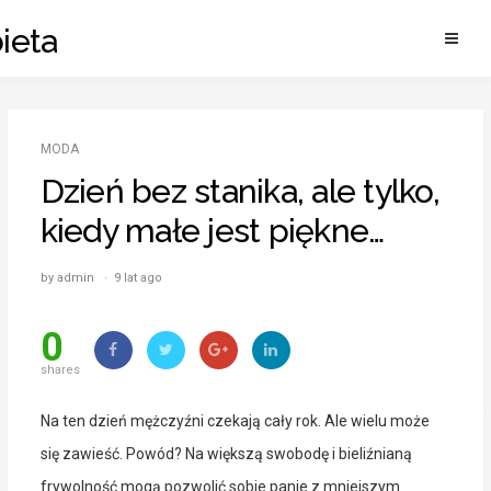
Skip
ieta
to
content
MODA
Dzień bez stanika, ale tylko,
kiedy małe jest piękne…
by admin · 9 lat ago
0
shares
Na ten dzień mężczyźni czekają cały rok. Ale wielu może
się zawieść. Powód? Na większą swobodę i bieliźnianą
frywolność mogą pozwolić sobie panie z mniejszym