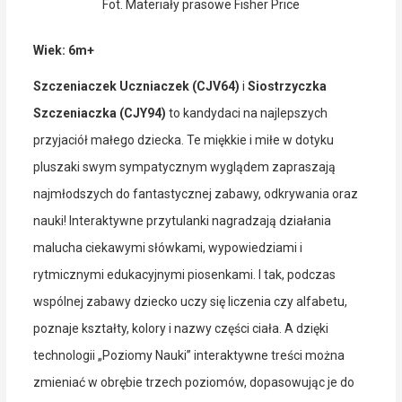
Fot. Materiały prasowe Fisher Price
Wiek: 6m+
Szczeniaczek Uczniaczek (CJV64)
i
Siostrzyczka
Szczeniaczka (CJY94)
to kandydaci na najlepszych
przyjaciół małego dziecka. Te miękkie i miłe w dotyku
pluszaki swym sympatycznym wyglądem zapraszają
najmłodszych do fantastycznej zabawy, odkrywania oraz
nauki! Interaktywne przytulanki nagradzają działania
malucha ciekawymi słówkami, wypowiedziami i
rytmicznymi edukacyjnymi piosenkami. I tak, podczas
wspólnej zabawy dziecko uczy się liczenia czy alfabetu,
poznaje kształty, kolory i nazwy części ciała. A dzięki
technologii „Poziomy Nauki” interaktywne treści można
zmieniać w obrębie trzech poziomów, dopasowując je do