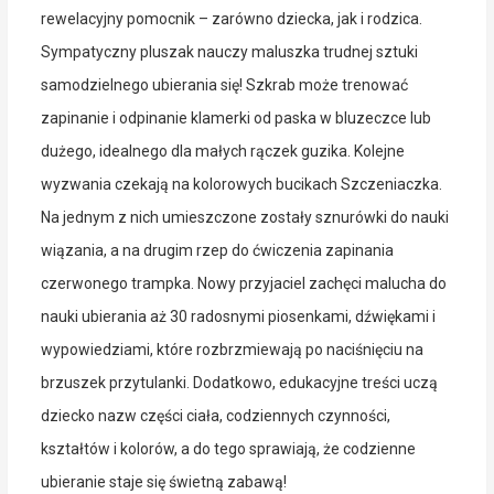
rewelacyjny pomocnik – zarówno dziecka, jak i rodzica.
Sympatyczny pluszak nauczy maluszka trudnej sztuki
samodzielnego ubierania się! Szkrab może trenować
zapinanie i odpinanie klamerki od paska w bluzeczce lub
dużego, idealnego dla małych rączek guzika. Kolejne
wyzwania czekają na kolorowych bucikach Szczeniaczka.
Na jednym z nich umieszczone zostały sznurówki do nauki
wiązania, a na drugim rzep do ćwiczenia zapinania
czerwonego trampka. Nowy przyjaciel zachęci malucha do
nauki ubierania aż 30 radosnymi piosenkami, dźwiękami i
wypowiedziami, które rozbrzmiewają po naciśnięciu na
brzuszek przytulanki. Dodatkowo, edukacyjne treści uczą
dziecko nazw części ciała, codziennych czynności,
kształtów i kolorów, a do tego sprawiają, że codzienne
ubieranie staje się świetną zabawą!