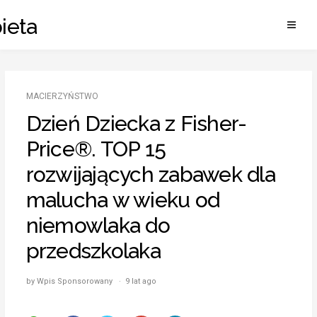
Skip
ieta
to
content
MACIERZYŃSTWO
Dzień Dziecka z Fisher-
Price®. TOP 15
rozwijających zabawek dla
malucha w wieku od
niemowlaka do
przedszkolaka
by Wpis Sponsorowany · 9 lat ago