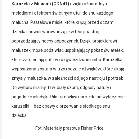
Karuzela z Misiami (CDN41)
dzięki różnorodnym
melodiom i efektom świetlnym utuli do snu każdego
malucha. Pastelowe misie, które krążą przed oczami
dziecka, powoli wprowadzą je w błogi nastrój
poprzedzający nocny odpoczynek. Dzięki projektorowi
maluszek może podziwiać uspokajający pokaz światełek,
które zamieniają sufit w rozgwieżdżone niebo. Karuzelka
wyposażona została w trzy rodzaje dźwięków, które ukoją
zmysły maluszka, w zależności od jego nastroju i potrzeb.
Do wyboru mamy: tzw. biały szum, odgłosy natury i
pogodne melodyjki. Pilot umożliwi nam zdalne wyłączenie
karuzelki – bez obawy o przerwanie słodkiego snu
dziecka.
Fot. Materiały prasowe Fisher Price