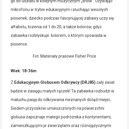
go do udziału w kolejnym muzycznym „show”. Używając
mikrofonu w trybie edukacyjnym i słuchając wesołych
piosenek, dziecko podczas fascynującej zabawy uczy się
alfabetu, liczenia od 1 do 20, a także kolorów, gdyż
zabawka rozbłyskuje kolorem, o którym opowiada w
piosence.
Fot. Materiały prasowe Fisher Price
Wiek: 18-36m
Z
Edukacyjnym Globusem Odkrywcy (DRJ85)
cały świat
będzie w zasięgu małych rączek! Ta zabawka rozbudzi w
maluchu pasję do odkrywania nieznanych dotąd miejsc.
Siedem przycisków umieszczonych na powierzchni
globusa zapoznaje małego podróżnika z kontynentami,
zamieszkującymi je zwierzętami oraz różnojęzycznymi