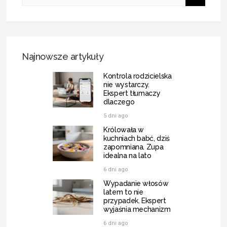
Najnowsze artykuły
Kontrola rodzicielska
nie wystarczy.
Ekspert tłumaczy
dlaczego
5 dni ago
Królowała w
kuchniach babć, dziś
zapomniana. Zupa
idealna na lato
6 dni ago
Wypadanie włosów
latem to nie
przypadek. Ekspert
wyjaśnia mechanizm
6 dni ago