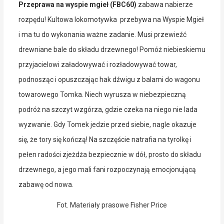
Przeprawa na wyspie mgieł (FBC60)
zabawa nabierze
rozpędu! Kultowa lokomotywka przebywa na Wyspie Mgieł
i ma tu do wykonania ważne zadanie. Musi przewieźć
drewniane bale do składu drzewnego! Pomóż niebieskiemu
przyjacielowi załadowywać i rozładowywać towar,
podnosząc i opuszczając hak dźwigu z balami do wagonu
towarowego Tomka. Niech wyrusza w niebezpieczną
podróż na szczyt wzgórza, gdzie czeka na niego nie lada
wyzwanie. Gdy Tomek jedzie przed siebie, nagle okazuje
się, że tory się kończą! Na szczęście natrafia na tyrolkę i
pełen radości zjeżdża bezpiecznie w dół, prosto do składu
drzewnego, a jego mali fani rozpoczynają emocjonującą
zabawę od nowa.
Fot. Materiały prasowe Fisher Price