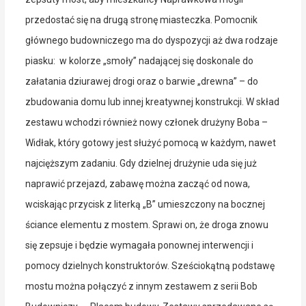
przedostać się na drugą stronę miasteczka. Pomocnik
głównego budowniczego ma do dyspozycji aż dwa rodzaje
piasku: w kolorze „smoły” nadającej się doskonale do
załatania dziurawej drogi oraz o barwie „drewna” – do
zbudowania domu lub innej kreatywnej konstrukcji. W skład
zestawu wchodzi również nowy członek drużyny Boba –
Widłak, który gotowy jest służyć pomocą w każdym, nawet
najcięższym zadaniu. Gdy dzielnej drużynie uda się już
naprawić przejazd, zabawę można zacząć od nowa,
wciskając przycisk z literką „B” umieszczony na bocznej
ściance elementu z mostem. Sprawi on, że droga znowu
się zepsuje i będzie wymagała ponownej interwencji i
pomocy dzielnych konstruktorów. Sześciokątną podstawę
mostu można połączyć z innym zestawem z serii Bob