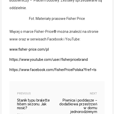
Budowniczy – Placem budowy. Zestawy sprzedawane są
oddzielnie.
Fot. Materiały prasowe Fisher Price
Więcej o marce Fisher-Price® można znaleźć na stronie
www oraz w serwisach Facebook i YouTube:
www.fisher-price.com/pl
https://www.youtube.com/user/fisherpricebrand
https://www.facebook.com/FisherPricePolska?fref=ts
PREVIOUS
NEXT
Stanik typu bralette
Piwnica i poddasze –
hitem sezonu. Jak
dodatkowa przestrzeń
nosić?
w domu
jednorodzinnym