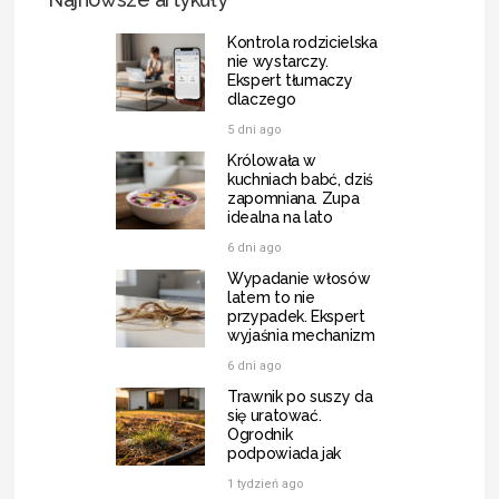
Kontrola rodzicielska
nie wystarczy.
Ekspert tłumaczy
dlaczego
5 dni ago
Królowała w
kuchniach babć, dziś
zapomniana. Zupa
idealna na lato
6 dni ago
Wypadanie włosów
latem to nie
przypadek. Ekspert
wyjaśnia mechanizm
6 dni ago
Trawnik po suszy da
się uratować.
Ogrodnik
podpowiada jak
1 tydzień ago