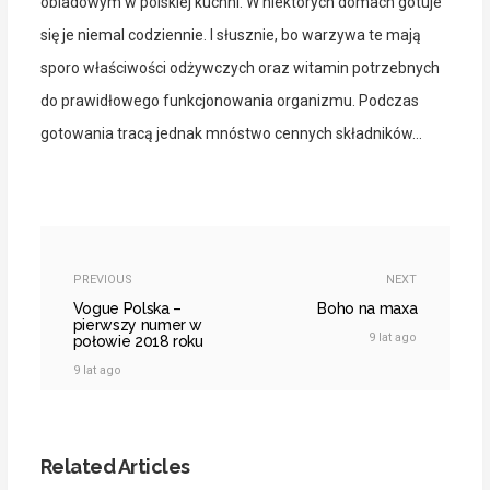
obiadowym w polskiej kuchni. W niektórych domach gotuje
się je niemal codziennie. I słusznie, bo warzywa te mają
sporo właściwości odżywczych oraz witamin potrzebnych
do prawidłowego funkcjonowania organizmu. Podczas
gotowania tracą jednak mnóstwo cennych składników…
PREVIOUS
NEXT
Vogue Polska –
Boho na maxa
pierwszy numer w
9 lat ago
połowie 2018 roku
9 lat ago
Related Articles