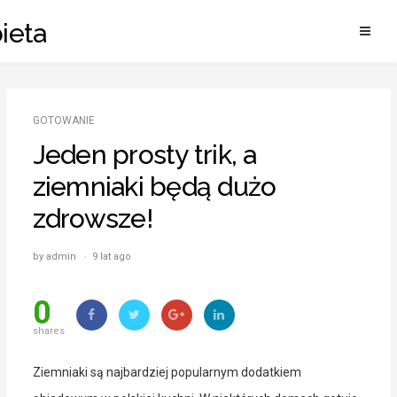
Skip
ieta
to
content
GOTOWANIE
Jeden prosty trik, a
ziemniaki będą dużo
zdrowsze!
by admin · 9 lat ago
0
shares
Ziemniaki są najbardziej popularnym dodatkiem