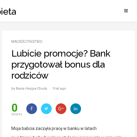
Skip
ieta
to
content
MACIERZYŃSTWO
Lubicie promocje? Bank
przygotował bonus dla
rodziców
by Basia Heppa-Chudy · 9 lat ago
0
shares
Moja babcia zaczęła pracę w banku w latach