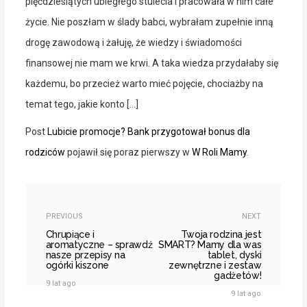
pięćdziesiątych ubiegłego stulecia i pracowała w nim całe
życie. Nie poszłam w ślady babci, wybrałam zupełnie inną
drogę zawodową i żałuję, że wiedzy i świadomości
finansowej nie mam we krwi. A taka wiedza przydałaby się
każdemu, bo przecież warto mieć pojęcie, chociażby na
temat tego, jakie konto […]
Post
Lubicie promocje? Bank przygotował bonus dla
rodziców
pojawił się poraz pierwszy w
W Roli Mamy
.
PREVIOUS
NEXT
Chrupiące i
Twoja rodzina jest
aromatyczne – sprawdź
SMART? Mamy dla was
nasze przepisy na
tablet, dyski
ogórki kiszone
zewnętrzne i zestaw
gadżetów!
9 lat ago
9 lat ago