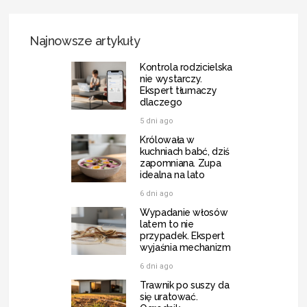
Najnowsze artykuły
Kontrola rodzicielska
nie wystarczy.
Ekspert tłumaczy
dlaczego
5 dni ago
Królowała w
kuchniach babć, dziś
zapomniana. Zupa
idealna na lato
6 dni ago
Wypadanie włosów
latem to nie
przypadek. Ekspert
wyjaśnia mechanizm
6 dni ago
Trawnik po suszy da
się uratować.