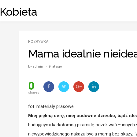
Skip
 Kobieta
to
content
ROZRYWKA
Mama idealnie nieide
by admin · 9 lat ago
0
shares
fot. materiały prasowe
Miej piękną cerę, miej cudowne dziecko, bądź id
budującymi karkołomną piramidę oczekiwań – innyc
niewypowiedzianego nakazu bycia mamą bez skazy. Wid