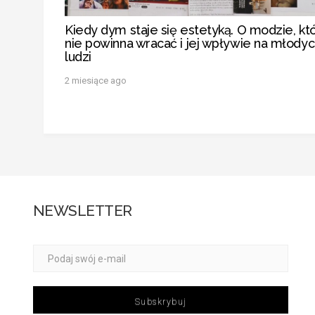
Kiedy dym staje się estetyką. O modzie, kt
nie powinna wracać i jej wpływie na młody
ludzi
2 miesiące ago
NEWSLETTER
Subskrybuj