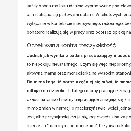
każdy bobas ma loki i idealnie wypracowane pastelow
uśmiechając się perłowymi ustami. W tekstowych prz
wyłącznie w kontekście intensywnego, radosnego, be
bohaterki realizują się w pracy oraz poprzez opiekę n
Oczekiwania kontra rzeczywistość
Jednak jak wynika z badań, przeważającym uczuc
to niepokoju nieustannego. Czym się więc niepokoimy, 
aktywną mamą oraz menedżerką na wysokim stanowisk
Bo mimo tego, iż coraz częściej się mówi, iż mam
odbijać na dziecku.
I dlatego mamy pracujące zmaga
czasu, natomiast mamy niepracujące zmagają się z 
mimo zmian w narracji o macierzyństwie, wciąż jedn
jest, albo przynajmniej czuje się, odpowiedzialna za 
mierze są “maminymi pomocnikami”. Przypisana kobie