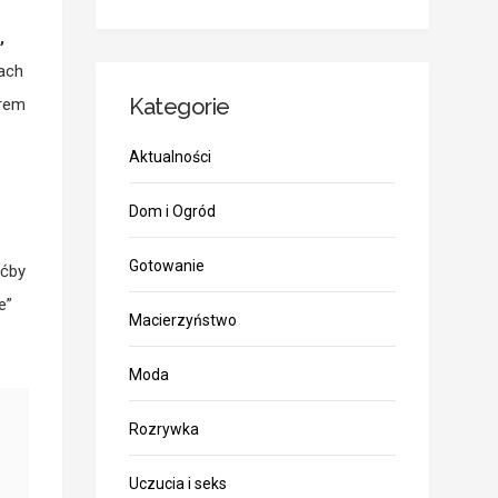
,
ach
Kategorie
orem
Aktualności
Dom i Ogród
Gotowanie
oćby
e”
Macierzyństwo
Moda
Rozrywka
Uczucia i seks