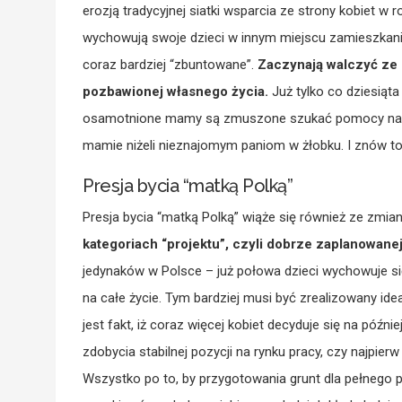
erozją tradycyjnej siatki wsparcia ze strony kobiet w 
wychowują swoje dzieci w innym miejscu zamieszkania n
coraz bardziej “zbuntowane”.
Zaczynają walczyć ze 
pozbawionej własnego życia.
Już tylko co dziesiąta
osamotnione mamy są zmuszone szukać pomocy na zewn
mamie niżeli nieznajomym paniom w żłobku. I znów t
Presja bycia “matką Polką”
Presja bycia “matką Polką” wiąże się również ze zmi
kategoriach “projektu”, czyli dobrze zaplanowanej
jedynaków w Polsce – już połowa dzieci wychowuje się
na całe życie. Tym bardziej musi być zrealizowany id
jest fakt, iż coraz więcej kobiet decyduje się na póź
zdobycia stabilnej pozycji na rynku pracy, czy najpier
Wszystko po to, by przygotowania grunt dla pełnego p