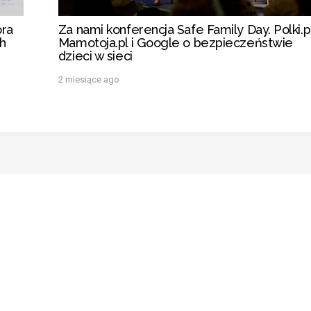
óra
Za nami konferencja Safe Family Day. Polki.pl
ch
Mamotoja.pl i Google o bezpieczeństwie
dzieci w sieci
2 miesiące ago