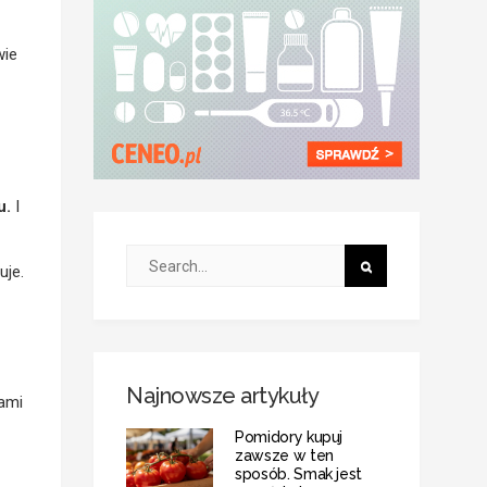
wie
u.
I
uje.
Najnowsze artykuły
ami
Pomidory kupuj
zawsze w ten
sposób. Smak jest