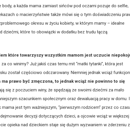
e body, a każda mama zamiast sińców pod oczami pozuje do selfie,
ekazach o macierzyństwie także mówi się o tym doświadczeniu pra
zproblemowego okresu w życiu kobiety, w którym mamy – idealne
ad dziećmi, które to obowiązki w dodatku bez trudu łączą.
iem które towarzyszy wszystkim mamom jest uczucie niepokoj
za co winimy? Już jakiś czas temu mit “matki tytanki”, która jest
u został częściowo odczarowany. Niemniej jednak wciąż funkcjon
a ma prawo być zmęczona, to jednak wciąż nie powinno to się
ją się z poczuciem winy, że spędzają ze swoimi dziećmi za mało
mniejszym szacunkiem społecznym oraz dewaluacją pracy w domu. I
ak mama jest tym ważniejszym, “pierwszym rodzicem” przez co czas
podejmowanie decyzji dotyczących dzieci, a ojcowie wciąż w większej
cie opieka nad dzieckiem staje się dużym wyzwaniem w zderzeniu z