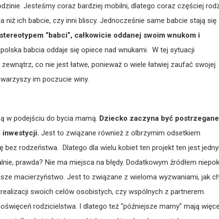
rodzinie. Jesteśmy coraz bardziej mobilni, dlatego coraz częściej rod
iż ich babcie, czy inni bliscy. Jednocześnie same babcie stają się
stereotypem “babci”, całkowicie oddanej swoim wnukom i
 polska babcia oddaje się opiece nad wnukami. W tej sytuacji
ątrz, co nie jest łatwe, ponieważ o wiele łatwiej zaufać swojej
owarzyszy im poczucie winy.
aną w podejściu do bycia mamą.
Dziecko zaczyna być postrzegane
 inwestycji.
Jest to związane również z olbrzymim odsetkiem
 bez rodzeństwa. Dlatego dla wielu kobiet ten projekt ten jest jedn
ealnie, prawda? Nie ma miejsca na błędy. Dodatkowym źródłem niepo
niejsze macierzyństwo. Jest to związane z wieloma wyzwaniami, jak c
w realizacji swoich celów osobistych, czy wspólnych z partnerem.
oświęceń rodzicielstwa. I dlatego też “późniejsze mamy” mają więce