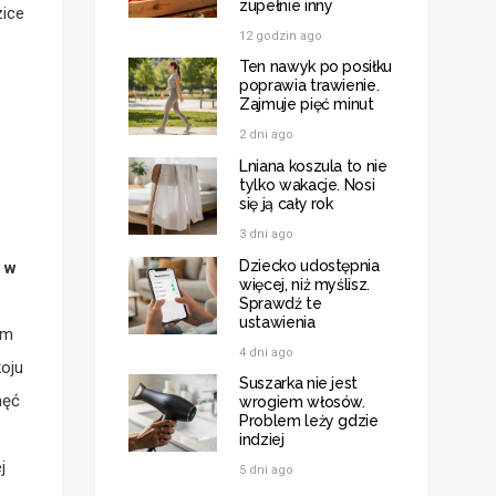
zupełnie inny
zice
12 godzin ago
Ten nawyk po posiłku
poprawia trawienie.
Zajmuje pięć minut
2 dni ago
Lniana koszula to nie
tylko wakacje. Nosi
się ją cały rok
3 dni ago
Dziecko udostępnia
 w
więcej, niż myślisz.
Sprawdź te
ustawienia
ym
4 dni ago
koju
Suszarka nie jest
hęć
wrogiem włosów.
Problem leży gdzie
indziej
j
5 dni ago