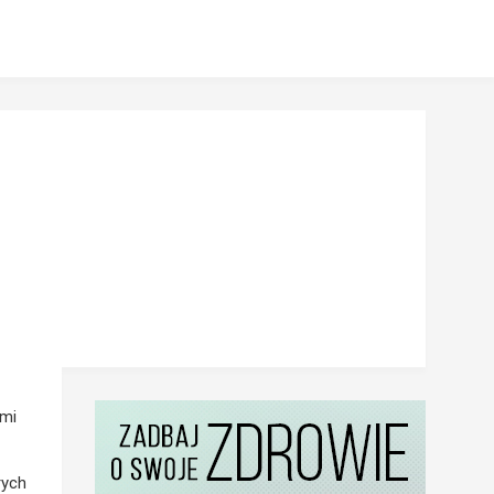
ami
rych