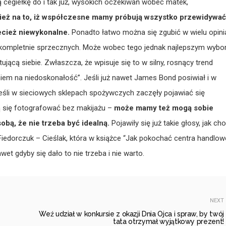
ą cegiełkę do i tak już, wysokich oczekiwań wobec matek,
ież na to, iż współczesne mamy próbują wszystko przewidywać
ecież niewykonalne.
Ponadto łatwo można się zgubić w wielu opini
 kompletnie sprzecznych. Może wobec tego jednak najlepszym wyb
ującą siebie. Zwłaszcza, że wpisuje się to w silny, rosnący trend
iem na niedoskonałość”. Jeśli już nawet James Bond posiwiał i w
 jeśli w sieciowych sklepach spożywczych zaczęły pojawiać się
ą się fotografować bez makijażu –
może mamy też mogą sobie
sobą, że nie trzeba być idealną.
Pojawiły się już takie głosy, jak ch
i Fiedorczuk – Cieślak, która w książce “Jak pokochać centra handlow
wet gdyby się dało to nie trzeba i nie warto.
NEXT
Weź udział w konkursie z okazji Dnia Ojca i spraw, by twój
tata otrzymał wyjątkowy prezent!