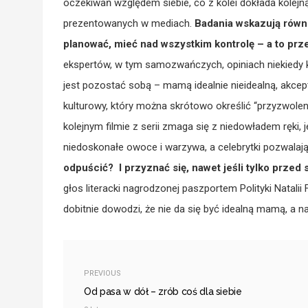
oczekiwań względem siebie, co z kolei dokłada kolejn
prezentowanych w mediach.
Badania wskazują równ
planować, mieć nad wszystkim kontrolę – a to prz
ekspertów, w tym samozwańczych, opiniach niekiedy
jest pozostać sobą – mamą idealnie nieidealną, akcept
kulturowy, który można skrótowo określić “przyzwolen
kolejnym filmie z serii zmaga się z niedowładem ręki,
niedoskonałe owoce i warzywa, a celebrytki pozwalaj
odpuścić? I przyznać się, nawet jeśli tylko przed 
głos literacki nagrodzonej paszportem Polityki Natali
dobitnie dowodzi, że nie da się być idealną mamą, a na
PREVIOUS
Od pasa w dół – zrób coś dla siebie