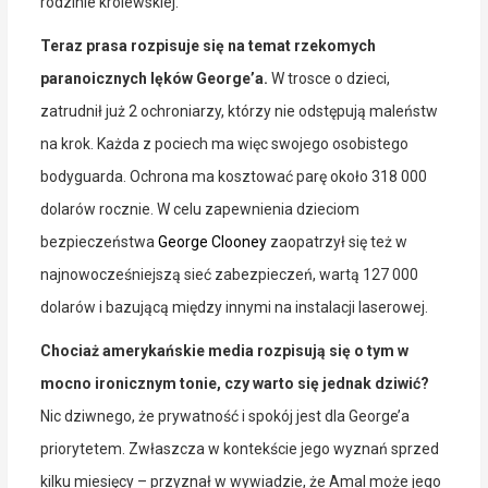
rodzinie królewskiej.
Teraz prasa rozpisuje się na temat rzekomych
paranoicznych lęków George’a.
W trosce o dzieci,
zatrudnił już 2 ochroniarzy, którzy nie odstępują maleństw
na krok. Każda z pociech ma więc swojego osobistego
bodyguarda. Ochrona ma kosztować parę około 318 000
dolarów rocznie. W celu zapewnienia dzieciom
bezpieczeństwa
George Clooney
zaopatrzył się też w
najnowocześniejszą sieć zabezpieczeń, wartą 127 000
dolarów i bazującą między innymi na instalacji laserowej.
Chociaż amerykańskie media rozpisują się o tym w
mocno ironicznym tonie, czy warto się jednak dziwić?
Nic dziwnego, że prywatność i spokój jest dla George’a
priorytetem. Zwłaszcza w kontekście jego wyznań sprzed
kilku miesięcy – przyznał w wywiadzie, że Amal może jego