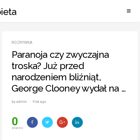
Skip
ieta
to
content
ROZRYWKA
Paranoja czy zwyczajna
troska? Już przed
narodzeniem bliźniąt,
George Clooney wydał na …
by admin · 9 lat ago
0
shares