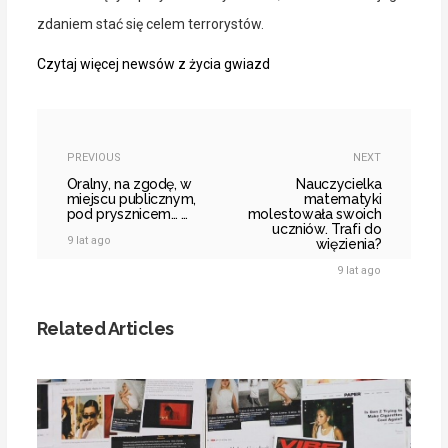
zdaniem stać się celem terrorystów.
Czytaj więcej newsów z życia gwiazd
PREVIOUS
NEXT
Oralny, na zgodę, w
Nauczycielka
miejscu publicznym,
matematyki
pod prysznicem… …
molestowała swoich
uczniów. Trafi do
9 lat ago
więzienia?
9 lat ago
Related Articles