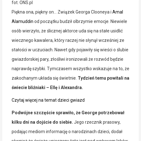
fot. ONS.pl
Piękna ona, piękny on… Związek Georga Clooneya i
Amal
Alamuddin
od początku budził olbrzymie emocje. Niewiele
osób wierzyło, że ślicznej aktorce uda się na stałe usidlić
wiecznego kawalera, który raczej nie słynął wcześniej ze
stałości w uczuciach. Nawet gdy pojawiły się wieści o ślubie
gwiazdorskiej pary, złośliwi ironizowali że rozwód będzie
naprawdę szybki. Tymczasem wszystko wskazuje na to, że
zakochanym układa się świetnie.
Tydzień temu powitali na
świecie bliźniaki – Ellę i Alexandra.
Czytaj więcej na temat dzieci gwiazd
Podwójne szczęście sprawiło, że George potrzebował
kilku dni na dojście do siebie.
Jego rzecznik prasowy,
podając mediom informację o narodzinach dzieci, dodał
również że świeżo upieczony tata jest pod wpływem leków