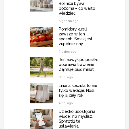
Różnica bywa
pozorna – co warto
wiedzieć
5 godzin ago
Pomidory kupuj
zawsze w ten
sposób. Smak jest
zupełnie inny
1 dzień ago
Ten nawyk po posiłku
poprawia trawienie.
Zajmuje pięć minut
3 dni ago
Lniana koszula to nie
tylko wakacje. Nosi
się ją cały rok
4 dni ago
Dziecko udostępnia
więcej, niż myślisz.
Sprawdź te
ustawienia