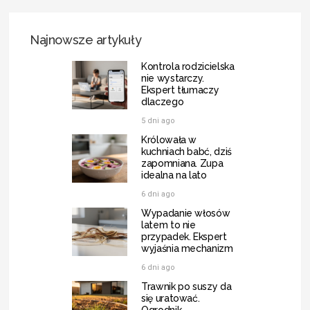
Najnowsze artykuły
Kontrola rodzicielska
nie wystarczy.
Ekspert tłumaczy
dlaczego
5 dni ago
Królowała w
kuchniach babć, dziś
zapomniana. Zupa
idealna na lato
6 dni ago
Wypadanie włosów
latem to nie
przypadek. Ekspert
wyjaśnia mechanizm
6 dni ago
Trawnik po suszy da
się uratować.
Ogrodnik