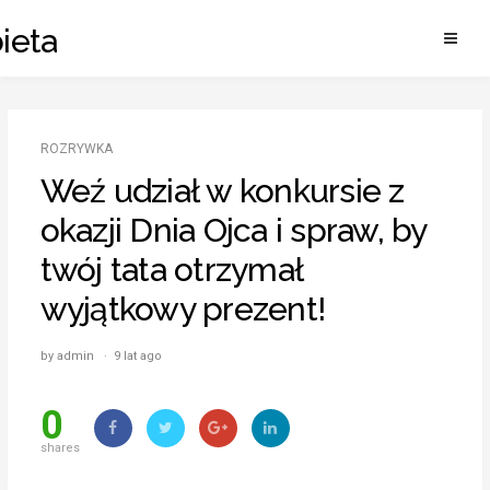
Skip
ieta
to
content
ROZRYWKA
Weź udział w konkursie z
okazji Dnia Ojca i spraw, by
twój tata otrzymał
wyjątkowy prezent!
by admin · 9 lat ago
0
shares