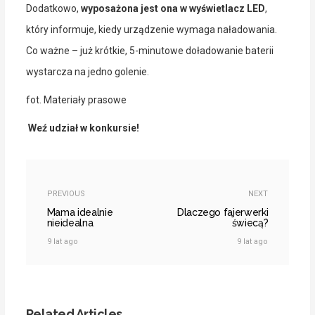
Dodatkowo,
wyposażona jest ona w wyświetlacz LED
,
który informuje, kiedy urządzenie wymaga naładowania.
Co ważne – już krótkie, 5-minutowe doładowanie baterii
wystarcza na jedno golenie.
fot. Materiały prasowe
Weź udział w konkursie!
PREVIOUS
NEXT
Mama idealnie
Dlaczego fajerwerki
nieidealna
świecą?
9 lat ago
9 lat ago
Related Articles